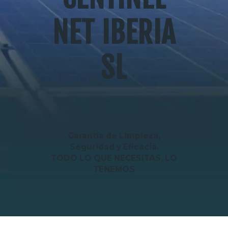
MI CUENTA
NET IBERIA
SL
Garantía de Limpieza,
Seguridad y Eficacia.
TODO LO QUE NECESITAS, LO
TENEMOS