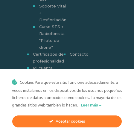
Soporte Vital
+
Desfibrilación
Curso STS +
Radiofonista
“Piloto de
drone”
Certificados de
Contacto
profesionalidad
Mi cuenta
Mi cuenta
Cookies Para que este sitio funcione adecuadamente, a
veces instalamos en los dispositivos de los usuarios pequeños
ficheros de datos, conocidos como cookies. La mayoría de los
grandes sitios web también lo hacen.
Leer más
CEM Centro de estudios Maresme ©
2026. Todos los derechos reservados.
Aceptar cookies