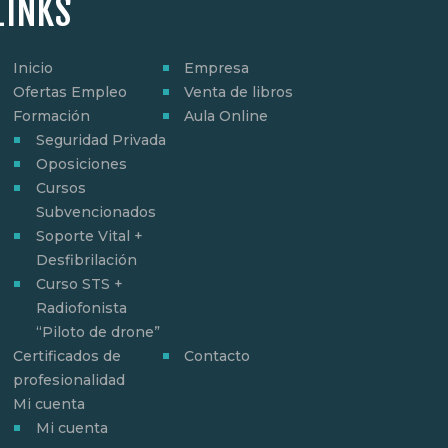
LINKS
Inicio
Empresa
Ofertas Empleo
Venta de libros
Formación
Aula Online
Seguridad Privada
Oposiciones
Cursos
Subvencionados
Soporte Vital +
Desfibrilación
Curso STS +
Radiofonista
“Piloto de drone”
Certificados de
Contacto
profesionalidad
Mi cuenta
Mi cuenta