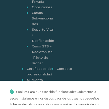
Privada
Oposiciones
Cursos
Subvenciona
dos
Soporte Vital
+
Desfibrilación
Curso STS +
Radiofonista
“Piloto de
drone”
Certificados de
Contacto
profesionalidad
Mi cuenta
Mi cuenta
Cookies Para que este sitio funcione adecuadamente, a
veces instalamos en los dispositivos de los usuarios pequeños
ficheros de datos, conocidos como cookies. La mayoría de los