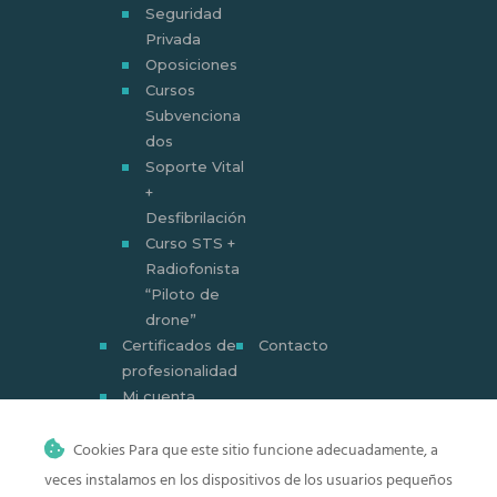
Seguridad
Privada
Oposiciones
Cursos
Subvenciona
dos
Soporte Vital
+
Desfibrilación
Curso STS +
Radiofonista
“Piloto de
drone”
Certificados de
Contacto
profesionalidad
Mi cuenta
Mi cuenta
Cookies Para que este sitio funcione adecuadamente, a
veces instalamos en los dispositivos de los usuarios pequeños