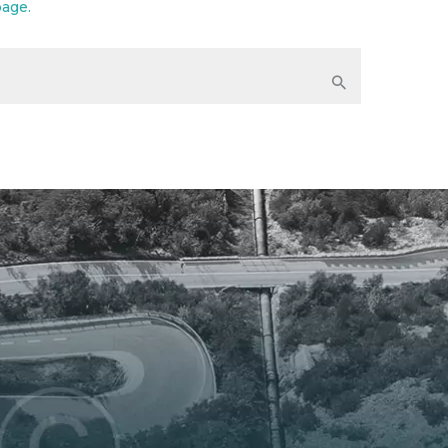
page
.