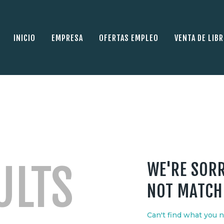
INICIO
EMPRESA
INICIO
EMPRESA
OFERTAS EMPLEO
VENTA DE LIB
OFERTAS EMPLEO
VENTA DE LIBROS
FORMACIÓN
AULA ONLINE
CERTIFICADOS DE
PROFESIONALIDAD
ULTS
WE'RE SORR
CONTACTO
NOT MATCH
MI CUENTA
Can't find what you