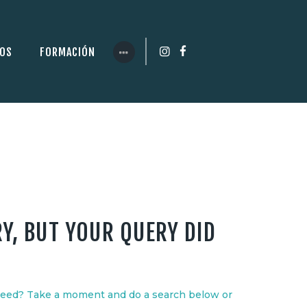
ROS
FORMACIÓN
Y, BUT YOUR QUERY DID
 need? Take a moment and do a search below or