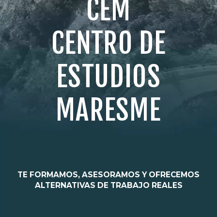
CEM
I
CENTRO DE
Ó
ESTUDIOS
N
MARESME
D
E
E
TE FORMAMOS, ASESORAMOS Y OFRECEMOS
ALTERNATIVAS DE TRABAJO REALES
N