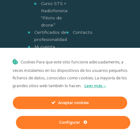
Curso STS +
Radiofonista
“Piloto de
drone”
Certificados de
Contacto
profesionalidad
Mi cuenta
Mi cuenta
Cookies Para que este sitio funcione adecuadamente, a
veces instalamos en los dispositivos de los usuarios pequeños
ficheros de datos, conocidos como cookies. La mayoría de los
grandes sitios web también lo hacen.
Leer más
CEM Centro de estudios Maresme ©
2026. Todos los derechos reservados.
Aceptar cookies
Configurar