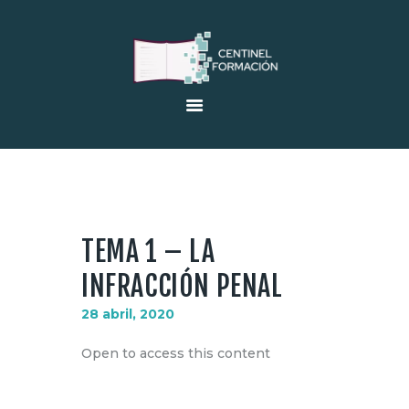
INICIO
EMPRESA
OFERTAS EMPLEO
VENTA DE LIBROS
FORMACIÓN
TEMA 1 – LA
AULA ONLINE
INFRACCIÓN PENAL
CERTIFICADOS DE
28 abril, 2020
PROFESIONALIDAD
Open to access this content
CONTACTO